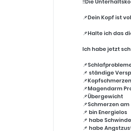
‼️Die Unterhalts
📌Dein Kopf ist v
📌Halte ich das d
Ich habe jetzt sch
📌Schlafproblem
📌 ständige Ver
📌Kopfschmerze
📌Magendarm Pr
📌Übergewicht
📌Schmerzen am 
📌 bin Energielos
📌 habe Schwinde
📌 habe Angstzu