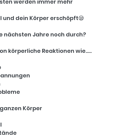
kosten werden immer mehr
oll und dein Körper erschöpft😪
ie nächsten Jahre noch durch?
on körperliche Reaktionen wie.....
e
spannungen
n
obleme
ganzen Körper
l
stände