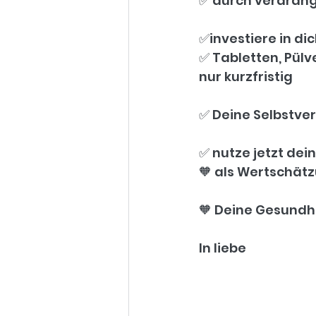
✅️ durch verdräng
✅️investiere in dic
✅️ Tabletten, Pülve
nur kurzfristig
✅️ Deine Selbstv
✅️ nutze jetzt de
🧡️ als Wertschätz
🧡 Deine Gesundhe
In liebe 