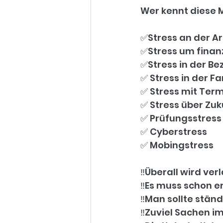
Wer kennt diese 
✅️Stress an der Ar
✅️Stress um finan
✅️Stress in der B
✅️ Stress in der Fa
✅️ Stress mit Term
✅️ Stress über Zu
✅️ Prüfungsstress
✅ ️Cyberstress
✅️ Mobingstress
‼️Überall wird ver
‼️Es muss schon e
‼️Man sollte ständ
‼️Zuviel Sachen i