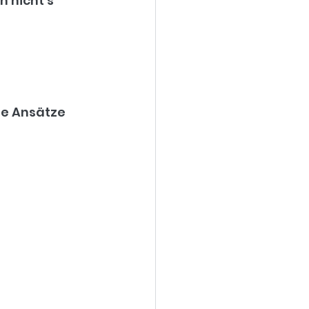
h nicht's
te Ansätze