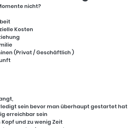
Momente nicht?
beit
zielle Kosten
eziehung
milie 
inen (Privat / Geschäftlich )
kunft
langt,
rledigt sein bevor man überhaupt gestartet hat
ig erreichbar sein
m Kopf und zu wenig Zeit