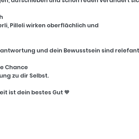
en, aufschieben und schön reden verändert sic
h 
rli, Pilleli wirken oberflächlich und 
erantwortung und dein Bewusstsein sind relefan
ine Chance 
ung zu dir Selbst.
it ist dein bestes Gut 🧡