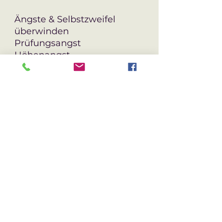
Ängste & Selbstzweifel
überwinden
Prüfungsangst
Höhenangst
Selbstvertrauen stärken
Schlaf verbessern
Gewohnheiten verändern
(Ernährung)
Emotionales Essverhalten
Fokus & Leistungsfähigkeit
steigern
persönliche Ziele klar
erreichen