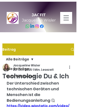
JACFIT
Jacqueline Wisler
Beitrag
Alle Beiträge
Jacqueline Wisler
Alle Beiträge
20. Okt. 2025
1 Min. Lesezeit
Technologie Du & Ich
Gute Gedanken
Der Unterschied zwischen 
technischen Geräten und 
Menschen ist die 
Bedienungsanleitung 🤔
https://video.wixstatic.com/video/