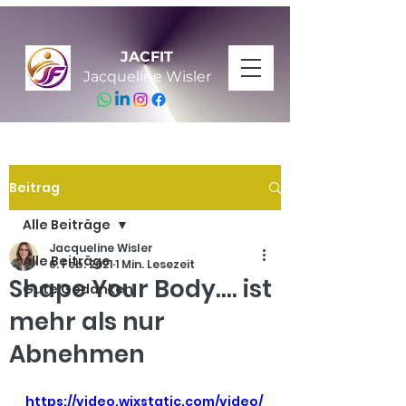
JACFIT
Jacqueline Wisler
Beitrag
Alle Beiträge
Jacqueline Wisler
Alle Beiträge
6. Feb. 2021
1 Min. Lesezeit
Shape Your Body.... ist
Gute Gedanken
mehr als nur
Abnehmen
https://video.wixstatic.com/video/