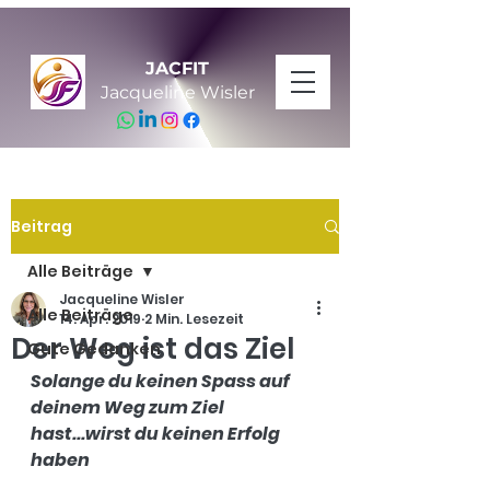
JACFIT
Jacqueline Wisler
Beitrag
Alle Beiträge
Jacqueline Wisler
Alle Beiträge
14. Apr. 2019
2 Min. Lesezeit
Der Weg ist das Ziel
Gute Gedanken
Solange du keinen Spass auf 
deinem Weg zum Ziel 
hast...wirst du keinen Erfolg 
haben