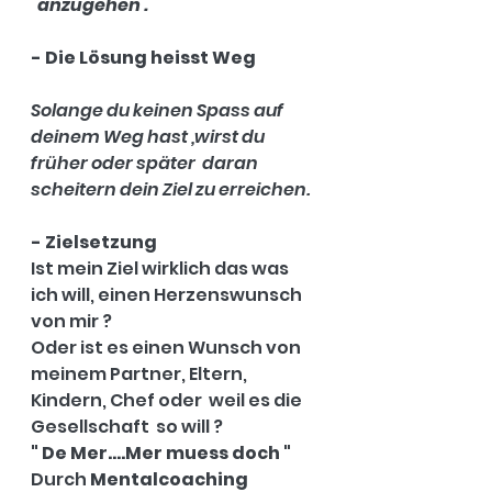
  anzugehen .
- Die Lösung heisst Weg 
Solange du keinen Spass auf 
deinem Weg hast ,wirst du 
früher oder später  daran 
scheitern dein Ziel zu erreichen.
- Zielsetzung 
Ist mein Ziel wirklich das was 
ich will, einen Herzenswunsch 
von mir ? 
Oder ist es einen Wunsch von 
meinem Partner, Eltern, 
Kindern, Chef oder  weil es die  
Gesellschaft  so will ? 
" De Mer....Mer muess doch "
Durch 
Mentalcoaching 