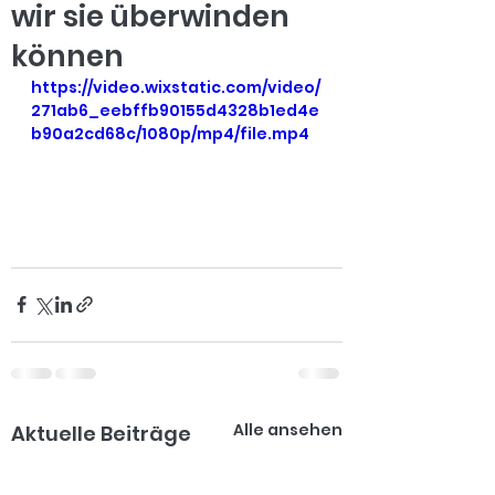
wir sie überwinden
können
https://video.wixstatic.com/video/
271ab6_eebffb90155d4328b1ed4e
b90a2cd68c/1080p/mp4/file.mp4
Alle ansehen
Aktuelle Beiträge