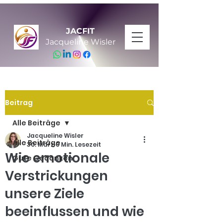
JACFIT
Jacqueline Wisler
Beitrag
Alle Beiträge
Jacqueline Wisler
Alle Beiträge
30. März
0 Min. Lesezeit
Wie emotionale
Gute Gedanken
Verstrickungen
unsere Ziele
beeinflussen und wie