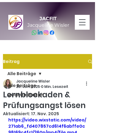
JACFIT
Jacqueline Wisler
Beitrag
Alle Beiträge
Jacqueline Wisler
Alle Beiträge
26. Jan. 2025
0 Min. Lesezeit
Lernblockaden &
Gute Gedanken
Prüfungsangst lösen
Aktualisiert:
17. Nov. 2025
https://video.wixstatic.com/video/
271ab6_fd407857cd614f6abffe0c
98169c4fc1/360p/mp4/file.mp4